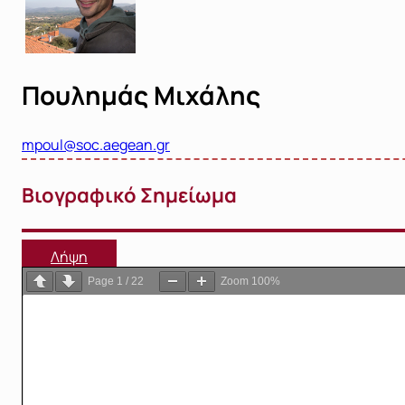
Πουλημάς Μιχάλης
mpoul@soc.aegean.gr
Βιογραφικό Σημείωμα
Λήψη
Page
1
/
22
Zoom
100%