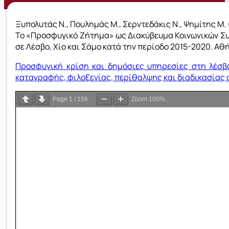
Ξυπολυτάς Ν., Πουλημάς Μ., Σερντεδάκις Ν., Ψημίτης Μ. 
Το «Προσφυγικό Ζήτημα» ως Διακύβευμα Κοινωνικών Συ
σε Λέσβο, Χίο και Σάμο κατά την περίοδο 2015-2020. Αθ
Προσφυγική κρίση και δημόσιες υπηρεσίες στη λέσβ
καταγραφής, φιλοξενίας, περίθαλψης και διαδικασίας
Page
1
/
156
Zoom
100%