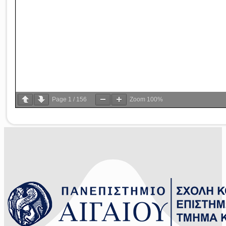
Page
1
/
156
Zoom
100%