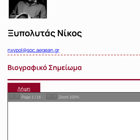
Ξυπολυτάς Νίκος
nxypol@soc.aegean.gr
Βιογραφικό Σημείωμα
Λήψη
Page
1
/
16
Zoom
100%