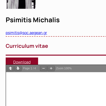
Psimitis Michalis
psimitis@soc.aegean.gr
Curriculum vitae
Download
Page
1
/
4
Zoom
100%