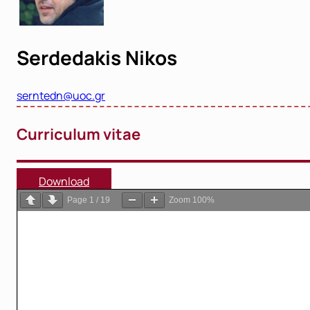
Serdedakis Nikos
serntedn@uoc.gr
Curriculum vitae
Download
Page
1
/
19
Zoom
100%